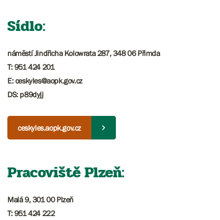
Sídlo:
náměstí Jindřicha Kolowrata 287, 348 06 Přimda
T: 951 424 201
​​​E: ceskyles@aopk.gov.cz
DS: p89dyjj
ceskyles.aopk.gov.cz
Pracoviště Plzeň:
Malá 9, 301 00 Plzeň
T: 951 424 222