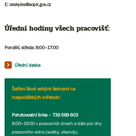
E: ceskyles@aopk.gov.cz
Úřední hodiny všech pracovišť:
Pondělí, středa: 8:00–17:00
Úřední deska
Šetření škod velkými šelmami na
hospodářských zvířatech:
Pohotovostní linka – 739 569 603
8:00
–
16:00 v pracovních dnech a dále pro dny
pracovního volna (svátky, víkendy).