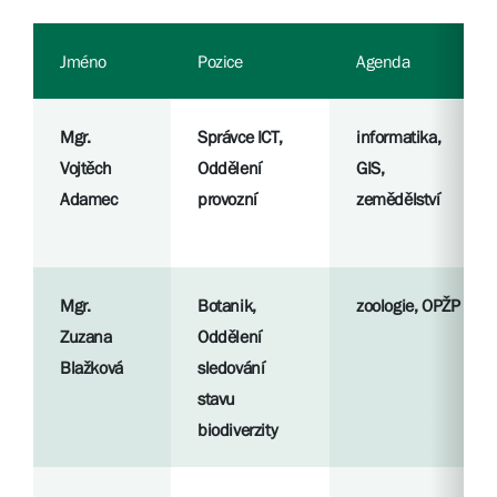
Jméno
Pozice
Agenda
Mgr.
Správce ICT,
informatika,
Vojtěch
Oddělení
GIS,
Adamec
provozní
zemědělství
Mgr.
Botanik,
zoologie, OPŽP
Zuzana
Oddělení
Blažková
sledování
stavu
biodiverzity