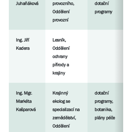
Juhaňáková
provozního,
dotační
Oddělení
programy
provozní
Ing. Jiří
Lesník,
Kadera
Oddělení
ochrany
přírody a
krajiny
Ing. Mgr.
Krajinný
dotační
Markéta
ekolog se
programy,
Kašparová
specializací na
botanika,
zemědělství,
plány péče
Oddělení