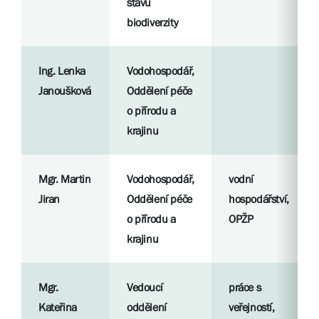
stavu
biodiverzity
Ing. Lenka
Vodohospodář,
Janoušková
Oddělení péče
o přírodu a
krajinu
Mgr. Martin
Vodohospodář,
vodní
Jiran
Oddělení péče
hospodářství,
o přírodu a
OPŽP
krajinu
Mgr.
Vedoucí
práce s
Kateřina
oddělení
veřejností,