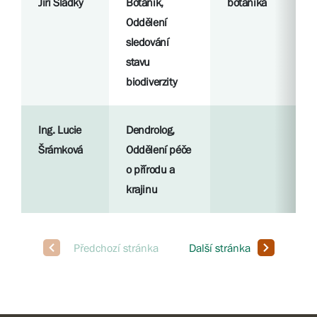
Jiří Sladký
Botanik,
botanika
Oddělení
sledování
stavu
biodiverzity
Ing. Lucie
Dendrolog,
Šrámková
Oddělení péče
o přírodu a
krajinu