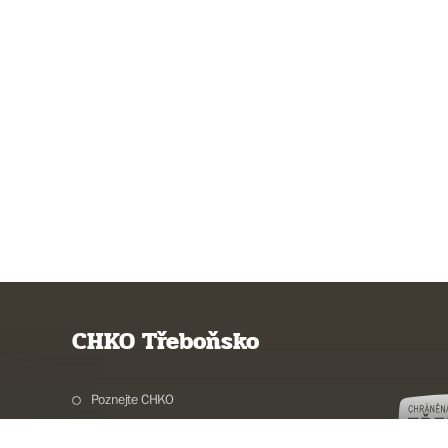
CHKO Třeboňsko
Poznejte CHKO
Charakteristika oblasti