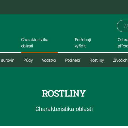
Charakteristika
Potřebuji
Ochr
oblasti
vyřídit
příro
 surovin
Půdy
Vodstvo
Podnebí
Rostliny
Živočic
ROSTLINY
Charakteristika oblasti