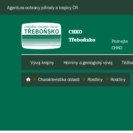
Agentura ochrany přírody a krajiny ČR
CHKO
Třeboňsko
Poznejte
CHKO
Vývoj krajiny
Horniny a geologický vývoj
Těžba
Charakteristika oblasti
Rostliny
Rostliny
Třeboňsko