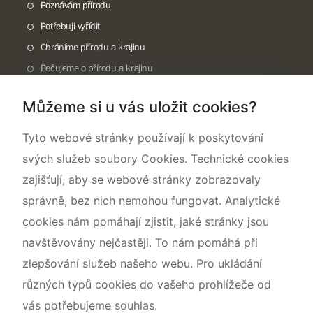
Poznávám přírodu
Potřebuji vyřídit
Chráníme přírodu a krajinu
Pečujeme o přírodu a krajinu
Dokumentujeme přírodu
Můžeme si u vás uložit cookies?
O nás
Tyto webové stránky používají k poskytování
svých služeb soubory Cookies. Technické cookies
zajišťují, aby se webové stránky zobrazovaly
správně, bez nich nemohou fungovat. Analytické
cookies nám pomáhají zjistit, jaké stránky jsou
navštěvovány nejčastěji. To nám pomáhá při
zlepšování služeb našeho webu. Pro ukládání
různých typů cookies do vašeho prohlížeče od
vás potřebujeme souhlas.