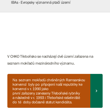
IBAs - Evropsky významná ptačí území
V CHKO Třeboňsko se nacházejí dvě území zařazena na
seznam mokřadů mezinárodního významu.
Na seznam mokřadů chráněných Ramsarskou
konvencí byly po připojení naší republiky ke
konvenci v r. 1990 jako
první zařazeny zaneseny Třeboňské rybníky
a následně v r. 1993 i Třeboňské rašeliniště
do té doby dočasně statut kandidáta.