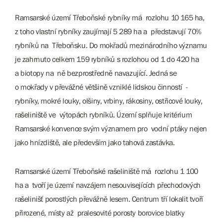
Ramsarské území Třeboňské rybníky má rozlohu 10 165 ha,
z toho vlastní rybníky zaujímají 5 289 ha a představují 70%
rybníků na Třeboňsku. Do mokřadů mezinárodního významu
je zahrnuto celkem 159 rybníků s rozlohou od 1 do 420 ha
a biotopy na ně bezprostředně navazující. Jedná se
o mokřady v převážné většině vzniklé lidskou činností -
rybníky, mokré louky, olšiny, vrbiny, rákosiny, ostřicové louky,
rašeliniště ve výtopách rybníků. Území splňuje kritérium
Ramsarské konvence svým významem pro vodní ptáky nejen
jako hnízdiště, ale především jako tahová zastávka.
Ramsarské území Třeboňské rašeliniště má rozlohu 1 100
ha a tvoří je území navzájem nesouvisejících přechodových
rašelinišť porostlých převážně lesem. Centrum tří lokalit tvoří
přirozené, místy až pralesovité porosty borovice blatky