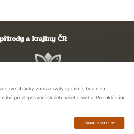
přírody a krajiny ČR
 webové stránky zobrazovaly správně, bez nich
omáhá při zlepšování služeb našeho webu. Pro ukládání
PŘIJMOUT VŠECHNY