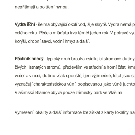
nepřijímají a po tření hynou.
Vydra říční
- šelma obývající okolí vod, žije skrytě. Vydra ne
celého roku. Péče o mláďata trvá téměř jeden rok. V potravě vyd
korýši, drobní savci, vodní hmyz a další.
Páchník hnědý
- typický druh brouka osidlující stromové dutiny.
živých listnatých stromů, především ve střední a horní části kme
večer a v noci, dutinu však opouštějí jen výjimečně, létat jsou 
vyznačují charakteristickou vůní, popisovanou jako vůně juchtov
Vlašimská Blanice obývá pouze zámecký park ve Vlašimi.
Vymezení lokality a další informace lze získat z karty lokality n