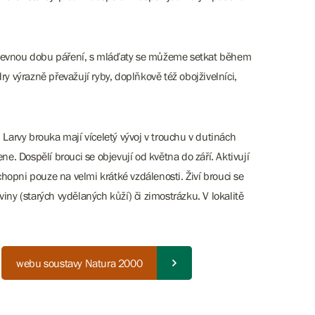
má pevnou dobu páření, s mláďaty se můžeme setkat během
ry výrazně převažují ryby, doplňkově též obojživelníci,
 Larvy brouka mají víceletý vývoj v trouchu v dutinách
ne. Dospělí brouci se objevují od května do září. Aktivují
schopni pouze na velmi krátké vzdálenosti. Živí brouci se
iny (starých vydělaných kůží) či zimostrázku. V lokalitě
a
webu soustavy Natura 2000