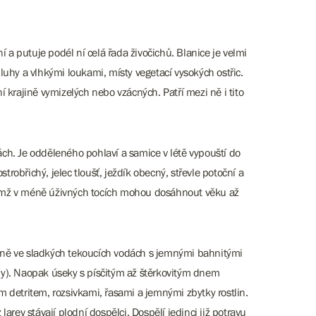
í a putuje podél ní celá řada živočichů. Blanice je velmi
uhy a vlhkými loukami, místy vegetací vysokých ostřic.
ní krajině vymizelých nebo vzácných. Patří mezi ně i tito
kách. Je odděleného pohlaví a samice v létě vypouští do
ostrobřichý, jelec tloušť, ježdík obecný, střevle potoční a
ičemž v méně úživných tocích mohou dosáhnout věku až
radně ve sladkých tekoucích vodách s jemnými bahnitými
y). Naopak úseky s písčitým až štěrkovitým dnem
ím detritem, rozsivkami, řasami a jemnými zbytky rostlin.
rev stávají plodní dospělci. Dospělí jedinci již potravu