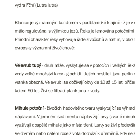
vydra říční (Lutra lutra)
Blanice je významným koridorem v podblanické krajině - žije v n
málo regulována, s výjimkou jezů. Řeka je lemována potočními l
Přírodní charakter řeky vyhovuje řadě živočichů a rostlin, v okol
evropsky významní živočichové:
Velevrub tupý
- druh mlže, vyskytuje se v potocích i velkých ře
vody velké množství larev - glochidií. Jejich hostiteli jsou perlín 
vranka obecná. Velevrubi se dožívají obvykle 10 až 15 let, př
kolem 50 let. Živí se filtrací planktonu z vody.
Mihule potoční
- živočich hadovitého tvaru vyskytující se výh
náplavami. V jemném sedimentu náplav žijí larvy (zvané minoh
využívají dospělé mihule jako místa tření. Larvy se živí předevš
Ve čtvrtém nebo pátém roce života dochází k přeměně, kdy se z la