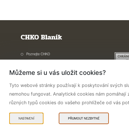
CHKO Blaník
Poznejte CHKO
Charakteristika oblasti
Můžeme si u vás uložit cookies?
Ochrana přírody
Potřebuji vyřídit
Tyto webové stránky používají k poskytování svých sl
Aktuality a akce
nemohou fungovat. Analytické cookies nám pomáhají zji
Kontakty
různých typů cookies do vašeho prohlížeče od vás po
NASTAVENÍ
PŘIJMOUT NEZBYTNÉ
Mapa webu
Prohlášení o přístupnosti
Cookies
Snadné čtení