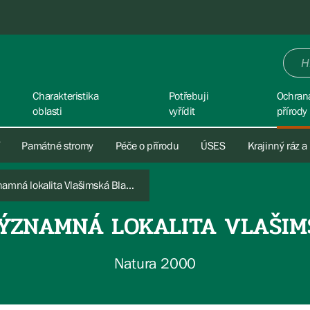
Charakteristika
Potřebuji
Ochran
oblasti
vyřídit
přírody
Památné stromy
Péče o přírodu
ÚSES
Krajinný ráz a
Evropsky významná lokalita Vlašimská Blanice
ÝZNAMNÁ LOKALITA VLAŠIM
Natura 2000