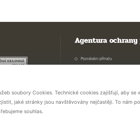
Agentura ochrany 
Poznávám přírodu
Potřebuji vyřídit
Chráníme přírodu a krajinu
Pečujeme o přírodu a krajinu
užeb soubory Cookies. Technické cookies zajišťují, aby se
Dokumentujeme přírodu
stit, jaké stránky jsou navštěvovány nejčastěji. To nám p
O nás
třebujeme souhlas.
© 2026 AOPK ČR