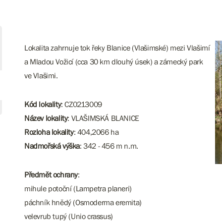
Lokalita zahrnuje tok řeky Blanice (Vlašimské) mezi Vlašimí
a Mladou Vožicí (cca 30 km dlouhý úsek) a zámecký park
ve Vlašimi.
Kód lokality
: CZ0213009
Název lokality
: VLAŠIMSKÁ BLANICE
Rozloha lokality
: 404,2066 ha
Nadmořská výška
: 342 - 456 m n.m.
Předmět ochrany
:
mihule potoční (Lampetra planeri)
páchník hnědý (Osmoderma eremita)
velevrub tupý (Unio crassus)