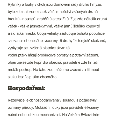
Rybníky a louky v okolí jsou domovem řady druhů hmyzu,
bylo zde nalezeno např. větší množství vzácných druhů
brouků - nosatců, drabčíků a tesaříků. Žije zde několik druhů
vážek - vážka jasnoskvrnná, vážka jarní, šidélko kopovité
a šídlatka hnědá. Obojživelníky zastupuje bohatá populace
skokana ostronosého, všechny tři druhy "zelených" skokanů,
vyskytuje se i vzácná blatnice skvrnitá.
Vodní ptáky lákají orobincové porosty a potravní zázemí,
objevuje se zde kopřivka obecná, pravidelně zde hnízdí
moták pochop. Na tahu zde můžeme vzácně zastihnout
sluku lesní a pisíka obecného.
Hospodaření:
Rezervace je obhospodařována v souladu s požadavky
ochrany přírody. Mokřadní louky jsou pravidelně koseny
ručně nebo lehkou mechanizací. Na Velkém Býkovickém