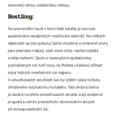
decimetrů silnou zrašelinělou vrstvou.
Rostliny:
Na prameništní louce v horní části lokality je vyvinuto
společenstvo nevápnitých mechových slatinišť. Na mělkých
rašelinách se zde vyskytují četné ohrožené a chráněné druhy
jako prstnatec májový, hadí mord nízký, vachta trojlistá
a tolije bahenní. Spolu s navazujícími společenstvy
podmáčených luk tvoří louky na Podlesí ukázkový příklad
kdysi hojných mokřadních luk regionu.
V odvodňovacích stružkách luk byl zjištěn výskyt kriticky
ohroženého rozchodníku huňatého. Tato drobná bylina
je vázána na břehy odvodňovacích stružek a její existence
je spjatá s ručním pravidelným obnovováním stružek
při obhospodařování luk.