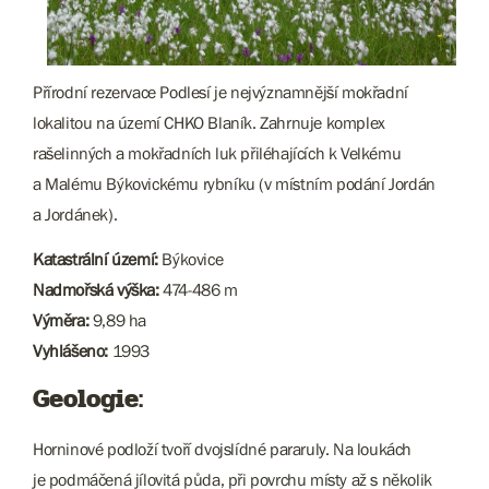
Přírodní rezervace Podlesí je nejvýznamnější mokřadní
lokalitou na území CHKO Blaník. Zahrnuje komplex
rašelinných a mokřadních luk přiléhajících k Velkému
a Malému Býkovickému rybníku (v místním podání Jordán
a Jordánek).
Katastrální území:
Býkovice
Nadmořská výška:
474-486 m
Výměra:
9,89 ha
Vyhlášeno:
1993
Geologie:
Horninové podloží tvoří dvojslídné pararuly. Na loukách
je podmáčená jílovitá půda, při povrchu místy až s několik