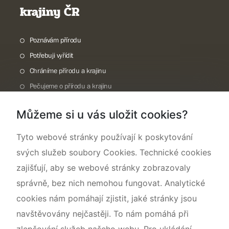
krajiny ČR
Poznávám přírodu
Potřebuji vyřídit
Chráníme přírodu a krajinu
Pečujeme o přírodu a krajinu
Dokumentujeme přírodu
Můžeme si u vás uložit cookies?
O nás
Tyto webové stránky používají k poskytování
svých služeb soubory Cookies. Technické cookies
zajišťují, aby se webové stránky zobrazovaly
správně, bez nich nemohou fungovat. Analytické
cookies nám pomáhají zjistit, jaké stránky jsou
navštěvovány nejčastěji. To nám pomáhá při