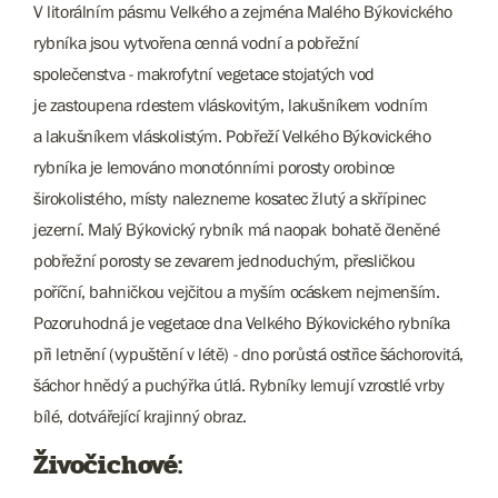
V litorálním pásmu Velkého a zejména Malého Býkovického
rybníka jsou vytvořena cenná vodní a pobřežní
společenstva - makrofytní vegetace stojatých vod
je zastoupena rdestem vláskovitým, lakušníkem vodním
a lakušníkem vláskolistým. Pobřeží Velkého Býkovického
rybníka je lemováno monotónními porosty orobince
širokolistého, místy nalezneme kosatec žlutý a skřípinec
jezerní. Malý Býkovický rybník má naopak bohatě členěné
pobřežní porosty se zevarem jednoduchým, přesličkou
poříční, bahničkou vejčitou a myším ocáskem nejmenším.
Pozoruhodná je vegetace dna Velkého Býkovického rybníka
při letnění (vypuštění v létě) - dno porůstá ostřice šáchorovitá,
šáchor hnědý a puchýřka útlá. Rybníky lemují vzrostlé vrby
bílé, dotvářející krajinný obraz.
Živočichové: