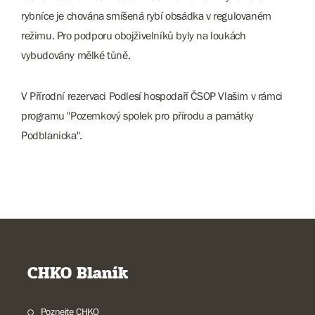
rybníce je chována smíšená rybí obsádka v regulovaném
režimu. Pro podporu obojživelníků byly na loukách
vybudovány mělké tůně.
V Přírodní rezervaci Podlesí hospodaří ČSOP Vlašim v rámci
programu "Pozemkový spolek pro přírodu a památky
Podblanicka".
CHKO Blaník
Poznejte CHKO